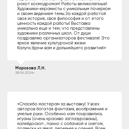
рокот космодрома»! Работы великолепные!
Художники-керамисты с уникальным почерком
и своим видением темы.За каждой работой
своя история, своя философия и от этого
ценность каждой работы! Выставка
уникальна еще и тем, что представлены
художники различных школ. От души
поздравляю организаторов фестиваля! Это
яркое явление культуроной жизни
Калуги.Удачи вам и дальнейшего развития!»
Морозова Л.Н.
28.06.2024г.
«Спасибо мастерам за выставку! У всех
авторов богатая фантазия, воображение и
умелые руки. Особенно нам понравились
игуаны (очень красиво заглазурованы),
калейдоскоп , панно с собачкой и снегом,
подвески из звезд, деревьев и оленей. Всем