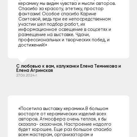
керамику мы видим чувства и мысли авторов.
Спасибо за красоту, этетику, простор
фантазии! Особое спасибо Карине
Саитовой, ведь при ее непосредственном
участии шел подбор работ, их
информационное освещение в соцсетях и
размещение на выставке. Чдачи,
профессиональных и творческих побед, и
достижений!»
С любовью к вам, калужанки Елена Темникова и
Елена Агринская
27.06.2024 г.
«Посетила выставку керамики.В большом
восторге от керамических изделий всех
авторов. Атмосфера очень теплая, я бы
сказала- сказочная. Настроение надолго
будет хорошее. Еще раз большое спасибо
всем мастерам, организаторам и